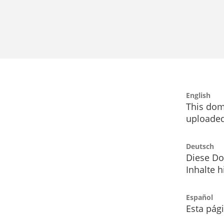
English
This dom
uploaded
Deutsch
Diese Do
Inhalte h
Español
Esta pág