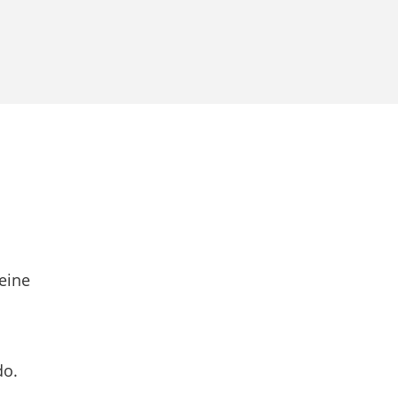
eine
do.